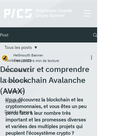
Post
Tous les posts
Hellmouth Banner
Tous les posts
8 avr. 2022
6 min de lecture
Découvrir et comprendre
Actualité PICS
la blockchain Avalanche
Comprendre
(AVAX)
Apprendre
Vous découvrez la blockchain et les 
Travailler
cryptomonnaies, et vous êtes un peu 
Dans la Presse
perdu face à leur nombre très 
important et les promesses diverses 
et variées des multiples projets qui 
peuplent l'écosystème crypto ? 