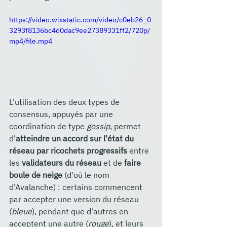
https://video.wixstatic.com/video/c0eb26_0
3293f8136bc4d0dac9ee27389331ff2/720p/
mp4/file.mp4
L'utilisation des deux types de 
consensus, appuyés par une 
coordination de type 
gossip
, permet 
d'
atteindre un accord sur l'état du 
réseau par ricochets progressifs
 entre 
les 
validateurs du réseau
 et de 
faire 
boule de neige
 (d'où le nom 
d'Avalanche) : certains commencent 
par accepter une version du réseau 
(
bleue
), pendant que d'autres en 
acceptent une autre (
rouge
), et leurs 