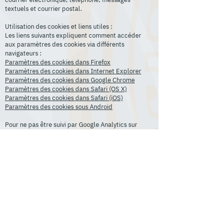
textuels et courrier postal.
Utilisation des cookies et liens utiles :
Les liens suivants expliquent comment accéder
aux paramètres des cookies via différents
navigateurs :
Paramètres des cookies dans Firefox
Paramètres des cookies dans Internet Explorer
Paramètres des cookies dans Google Chrome
Paramètres des cookies dans Safari (OS X)
Paramètres des cookies dans Safari (iOS)
Paramètres des cookies sous Android
Pour ne pas être suivi par Google Analytics sur
tous les sites web, consultez ce lien
:
https://tools.google.com/dlpage/gaoptout?
hl=fr.
Si vous ne souhaitez plus que nous traitions vos
données, veuillez nous contacter par email à
l'adresse suivante :
contact@blockchain4islands.com
ou nous
envoyer un courrier à l'adresse postale suivante
Société HB COM 128 rue de la Boétie 75008