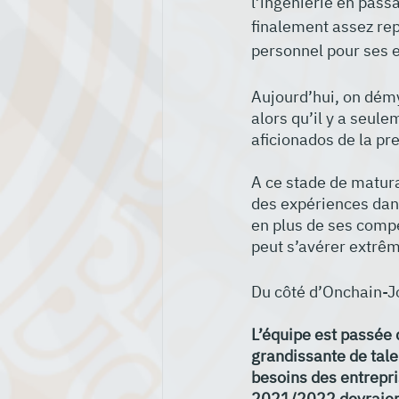
l’ingénierie en pass
finalement assez rep
personnel pour ses e
Aujourd’hui, on démy
alors qu’il y a seul
aficionados de la pr
A ce stade de matura
des expériences dan
en plus de ses compé
peut s’avérer extrêm
Du côté d’Onchain-Jo
L’équipe est passée
grandissante de tale
besoins des entrepri
2021/2022 devraient