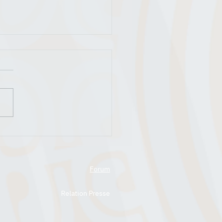
m PICS : Découvrez les 8
ds gagnants des 13
ines d'énigmes !
Forum
Relation Presse