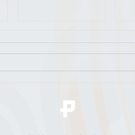
La Polynésie Française, futur
Foru
Eldorado des DAO ?
gran
sema