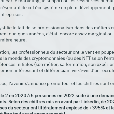
ant par le marketing, le support ou les ressources humain
résentatif de cet écosystème en plein développement qu
ntreprises.
stifie le fait de se professionnaliser dans des métiers c
ement quelques années, c’était encore assez marginal ou 
emière heure.
tion, les professionnels du secteur ont le vent en poupe
s le monde des cryptomonnaies (ou des NFT selon l’entr
tences initiales (son métier, sa formation, son expérienc
ement intéressant et différenciant vis-à-vis d’un recrut
bs, l’avenir s’annonce prometteur et les chiffres sont 
 de 2 en 2020 à 5 personnes en 2022 suite à une deman
nts. Selon des chiffres mis en avant par Linkedin, de 20
ses du secteur ont littéralement explosé de +395% et le
 être tout aussi encourageant !