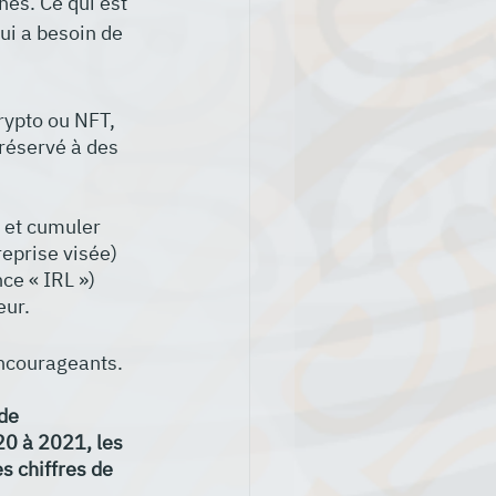
es. Ce qui est 
i a besoin de 
rypto ou NFT, 
réservé à des 
 et cumuler 
eprise visée) 
e « IRL »)  
eur.
encourageants. 
de 
20 à 2021, les 
s chiffres de 