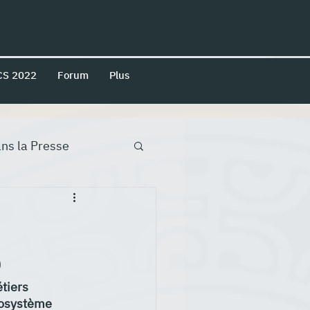
CS 2022
Forum
Plus
ns la Presse
b
tiers 
cosystème 