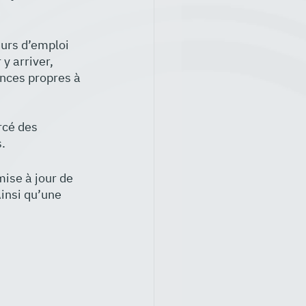
eurs d’emploi 
y arriver, 
ances propres à 
rcé des 
.
ise à jour de 
insi qu’une 