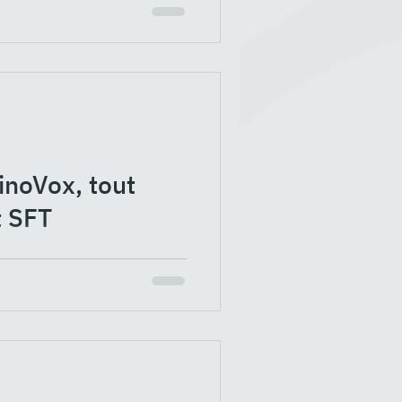
nt intéressante qui est...
noVox, tout
t SFT
stagram et que vous suivez
lockchain ou la...