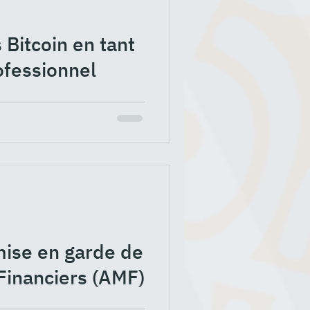
Bitcoin en tant
fessionnel
ir ensemble comment
ous êtes un professionnel.
mise en garde de
Financiers (AMF)
orité des Marchés Financiers