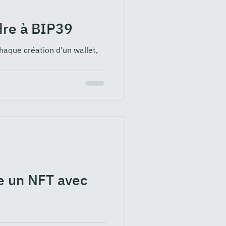
dre à BIP39
haque création d'un wallet,
re un NFT avec
e PICS vous propose