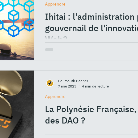
Apprendre
Ihitai : l'administratio
gouvernail de l'innovat
Web3
Dévoilée le 17 août 2023, la plateforme I
polynésien) met à profit la technologie blo
de...
Hellmouth Banner
7 mai 2023
4 min de lecture
Apprendre
La Polynésie Française,
des DAO ?
L’apparition des smarts-contracts sur la