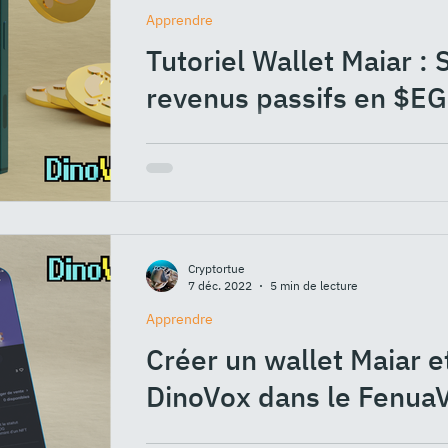
Apprendre
Tutoriel Wallet Maiar : 
revenus passifs en $E
Ia ora na les amis ! Bienvenue sur ce nouv
allons regarder de plus près comment env
Cryptortue
7 déc. 2022
5 min de lecture
Apprendre
Créer un wallet Maiar e
DinoVox dans le Fenua
Comme vous le savez, DinoVox et le proj