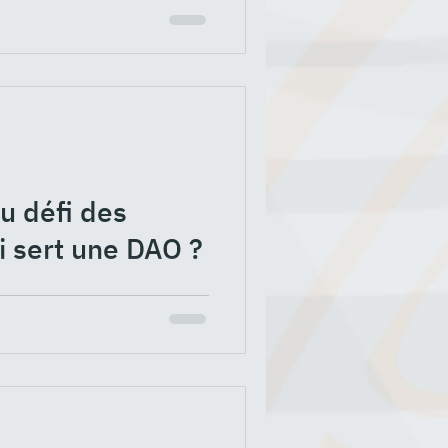
 la blockchain Elrond. Afin
au défi des
i sert une DAO ?
e la finance, mais pas
es cryptos, de la finance...