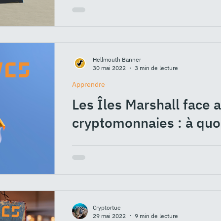
partenaires du PICS et se construisent sur
de vous...
Hellmouth Banner
30 mai 2022
3 min de lecture
Apprendre
Les Îles Marshall face 
cryptomonnaies : à quo
Les cryptomonnaies rebattent les cartes d
seulement ! En effet, au delà des principal
Cryptortue
29 mai 2022
9 min de lecture