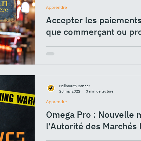
Apprendre
Accepter les paiements 
que commerçant ou pro
Je vous propose aujourd'hui de découvr
accepter le paiement en bitcoin lorsque v
Hellmouth Banner
28 mai 2022
3 min de lecture
Apprendre
Omega Pro : Nouvelle 
l'Autorité des Marchés 
Déjà signalé en septembre 2020 par l'Aut