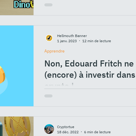
d'apprendre ensemble comment acheter e
MultiversX
Hellmouth Banner
1 janv. 2023
12 min de lecture
Apprendre
Non, Edouard Fritch ne 
(encore) à investir dans
crypto !
Retour aujourd'hui sur une arnaque aussi c
au faux article de presse », dont le présid
Cryptortue
18 déc. 2022
6 min de lecture