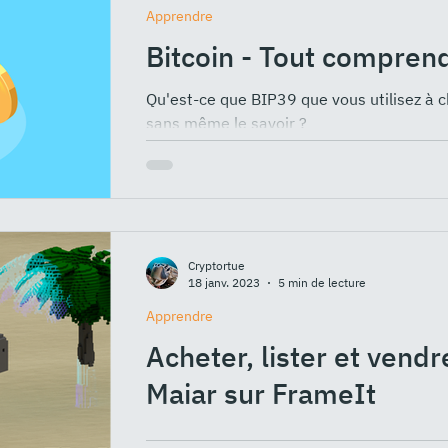
Apprendre
Bitcoin - Tout compren
Qu'est-ce que BIP39 que vous utilisez à c
sans même le savoir ?
Cryptortue
18 janv. 2023
5 min de lecture
Apprendre
Acheter, lister et vend
Maiar sur FrameIt
Après avoir vu comment utiliser Maiar, l