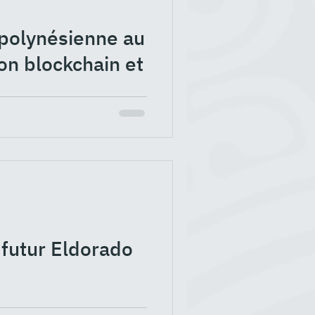
n polynésienne au
ion blockchain et
hitai ("Marins" en
ckchain pour faciliter la vie
 futur Eldorado
 blockchain Ethereum à donné