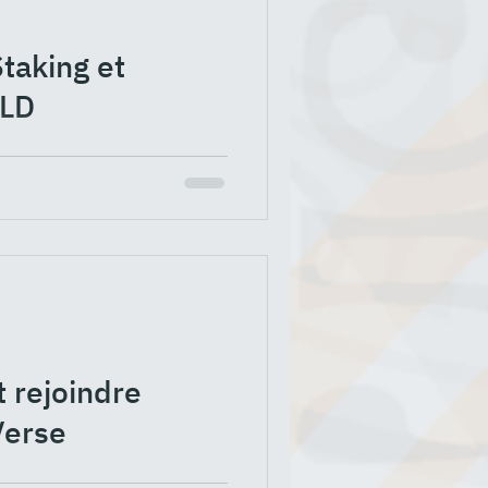
Staking et
GLD
el article. Aujourd'hui nous
oyer des EGLD à un autre...
t rejoindre
Verse
et FenuaVerse sont