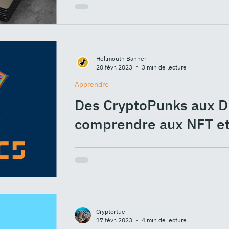
naissance à une application particulièreme
Hellmouth Banner
20 févr. 2023
3 min de lecture
Apprendre
Des CryptoPunks aux Di
comprendre aux NFT e
Si vous évoluez sur Facebook, Twitter, In
les nouvelles en rapport avec le Web3, la b
Cryptortue
17 févr. 2023
4 min de lecture