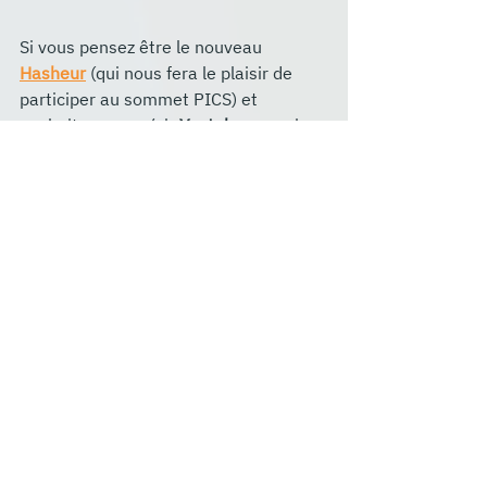
Si vous pensez être le nouveau 
Hasheur
 (qui nous fera le plaisir de 
participer au sommet PICS) et 
souhaitez conquérir 
Youtube
, ce qui 
fera la différence avec les autres sera 
votre capacité à vous exprimer et 
surtout à proposer du contenu régulier.
Bien entendu, tous ces métiers 
peuvent se cumuler
. Le métier de 
consultant
 peut être compatible avec 
celui de 
chef de projet
, ou celui de 
formateur
 avec celui de 
développeur.
Les possibilités sont très nombreuses 
et les combinaisons encore plus.
Quel avenir pour le travail 