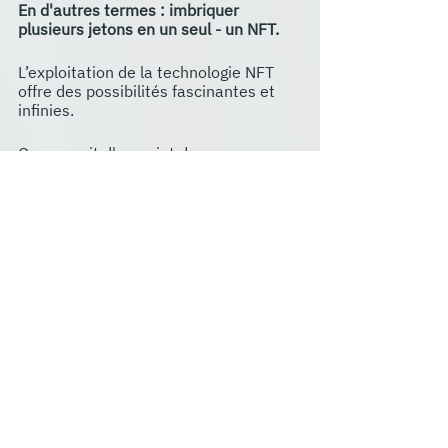
En d'autres termes : imbriquer 
plusieurs jetons en un seul - un NFT. 
L’exploitation de la technologie NFT 
offre des possibilités fascinantes et 
infinies.
Que ce soit d'un point de vue 
technique ou philosophique, les 
différentes étapes de Nested sont 
toutes liées à l'idée de 
rassemblement
, ce qui renvoie à l'idée 
principale mise en avant : une 
communauté d'utilisateurs qui ne font 
qu'un - la communauté Nested.
C’est avec plaisir que Nested se joint 
au PICS pour cet événement 
historique durant lequel nous 
célébrerons la Blockchain et 
discuterons de l’avenir.