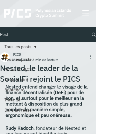
Post
Tous les posts
PICS
Tous les posts
8 mai 2022
3 min de lecture
Nested, le leader de la
Actualité PICS
SocialFi rejoint le PICS
Comprendre
Nested entend changer le visage de la 
Apprendre
finance décentralisée (DeFi) pour de 
bon, et surtout pour le meilleur en la 
Travailler
mettant à disposition du plus grand 
nombre de manière simple, 
Dans la Presse
ergonomique et peu onéreuse.  
Rudy Kadoch
, fondateur de Nested et 
son équipe ont identifié trois 