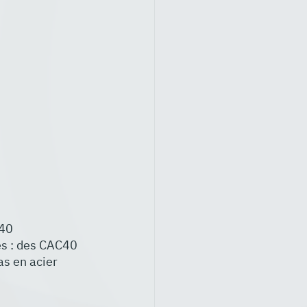
40 
es : des CAC40 
as en acier 