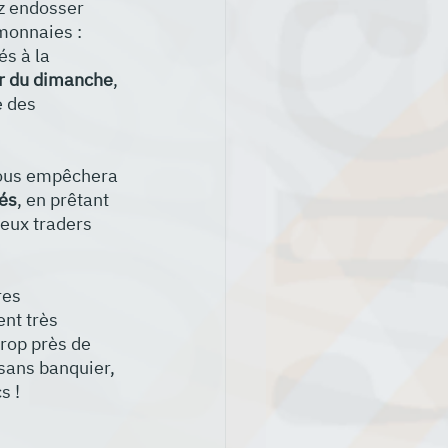
ez endosser 
monnaies : 
s à la 
r du dimanche
, 
e des 
vous empêchera 
tés
, en prêtant 
eux traders 
res 
nt très 
rop près de 
 sans banquier, 
s !