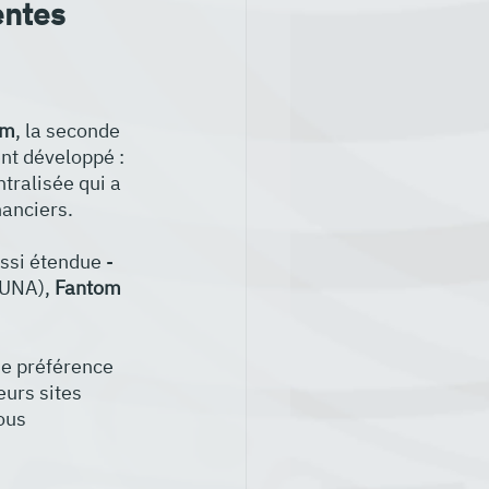
entes 
um
, la seconde 
nt développé : 
tralisée qui a 
anciers. 
ssi étendue - 
LUNA), 
Fantom 
de préférence 
eurs sites 
ous 