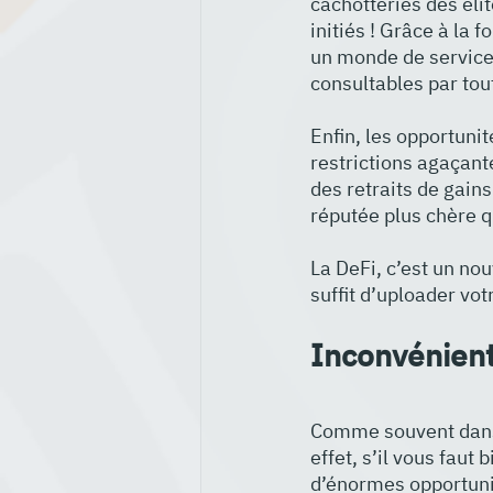
cachotteries des éli
initiés ! Grâce à la 
un monde de services
consultables par tout
Enfin, les opportunit
restrictions agaçant
des retraits de gain
réputée plus chère q
La DeFi, c’est un nou
suffit d’uploader vo
Inconvénient
Comme souvent dans l
effet, s’il vous faut 
d’énormes opportunit