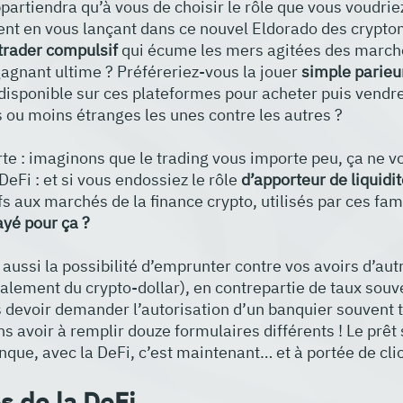
ppartiendra qu’à vous de choisir le rôle que vous voudri
ent en vous lançant dans ce nouvel Eldorado des crypto
trader compulsif
 qui écume les mers agitées des marché
agnant ultime ? Préféreriez-vous la jouer 
simple parieu
t disponible sur ces plateformes pour acheter puis vendr
ou moins étranges les unes contre les autres ?
rte : imaginons que le trading vous importe peu, ça ne 
DeFi : et si vous endossiez le rôle 
d’apporteur de liquidi
s aux marchés de la finance crypto, utilisés par ces fam
ayé pour ça ?
a aussi la possibilité d’emprunter contre vos avoirs d’aut
lement du crypto-dollar), en contrepartie de taux souve
s devoir demander l’autorisation d’un banquier souvent t
s avoir à remplir douze formulaires différents ! Le prêt
nque, avec la DeFi, c’est maintenant… et à portée de clic
s de la DeFi