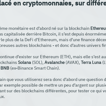
placé en cryptomonnaies, sur différ
ème monétaire est d’abord né sur la blockchain 
Ethere
s capitalisée derrière Bitcoin, il s’est depuis énorméme
le plus de la DeFi d’Ethereum, mais d’une finance décen
euses autres blockchains - et donc d’autres univers fin
ontinue d’exister sur Ethereum (ETH), mais elle s’est au
ckchains 
Solana 
(SOL), 
Avalanche 
(AVAX), 
Terra Luna
 (
 
BNB 
(ex-Binance Smart Chain).
hain que vous utiliserez sera donc d’abord une question 
par exemple possible de mettre un peu d’argent sur plusi
ant sur des blockchains différentes, pour tester ce qui v
ux.