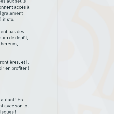
ées aux seuls 
donnent accès à 
tégralement 
litiste.
rent pas des 
imum de dépôt, 
Ethereum, 
ontières, et il 
r en profiter !
autant ! En 
nt avec son lot 
isques ! 