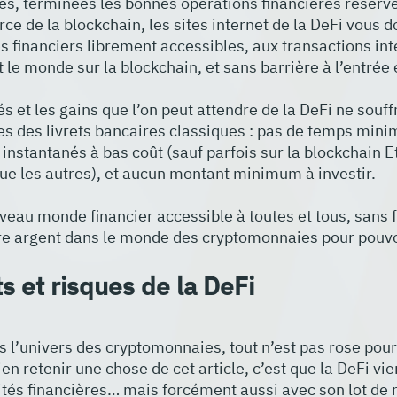
tes, terminées les bonnes opérations financières réserv
force de la blockchain, les sites internet de la DeFi vous 
 financiers librement accessibles, aux transactions in
 le monde sur la blockchain, et sans barrière à l’entrée é
és et les gains que l’on peut attendre de la DeFi ne souff
es des livrets bancaires classiques : pas de temps min
s instantanés à bas coût (sauf parfois sur la blockchain 
ue les autres), et aucun montant minimum à investir. 
veau monde financier accessible à toutes et tous, sans fr
tre argent dans le monde des cryptomonnaies pour pouvoi
s et risques de la DeFi
’univers des cryptomonnaies, tout n’est pas rose pour 
bien retenir une chose de cet article, c’est que la DeFi vie
és financières… mais forcément aussi avec son lot de r