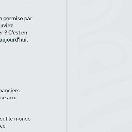
e permise par 
ouviez 
 ? C’est en 
aujourd’hui.
nanciers 
âce aux 
tout le monde 
ce 