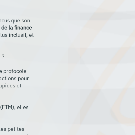
ncus que son 
de la finance 
s inclusif, et 
 ? 
le protocole 
actions pour 
apides et 
FTM), elles 
es petites 