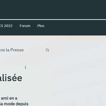
CS 2022
Forum
Plus
ns la Presse
alisée
 ami en a 
 la mode depuis 