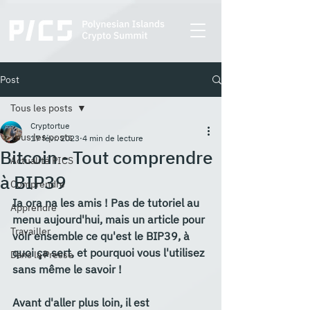
Post
Tous les posts
Cryptortue
Tous les posts
17 févr. 2023
4 min de lecture
Bitcoin - Tout comprendre
Actualité PICS
à BIP39
Comprendre
Ia ora na les amis ! Pas de tutoriel au 
Apprendre
menu aujourd'hui, mais un article pour 
Travailler
voir ensemble ce qu'est le BIP39, à 
quoi ça sert, et pourquoi vous l'utilisez 
Dans la Presse
sans même le savoir !
Avant d'aller plus loin, il est 