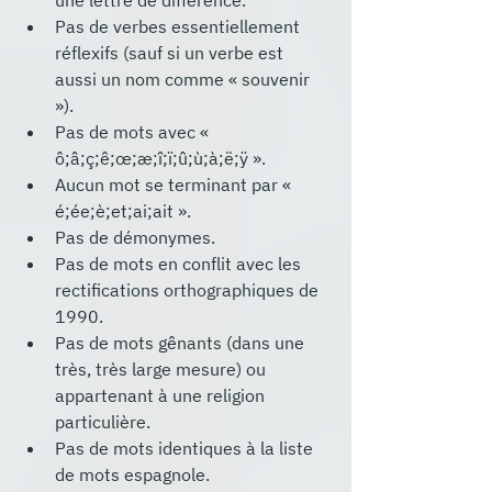
une lettre de différence.
Pas de verbes essentiellement 
réflexifs (sauf si un verbe est 
aussi un nom comme « souvenir 
»).
Pas de mots avec « 
ô;â;ç;ê;œ;æ;î;ï;û;ù;à;ë;ÿ ».
Aucun mot se terminant par « 
é;ée;è;et;ai;ait ».
Pas de démonymes.
Pas de mots en conflit avec les 
rectifications orthographiques de 
1990.
Pas de mots gênants (dans une 
très, très large mesure) ou 
appartenant à une religion 
particulière.
Pas de mots identiques à la liste 
de mots espagnole.