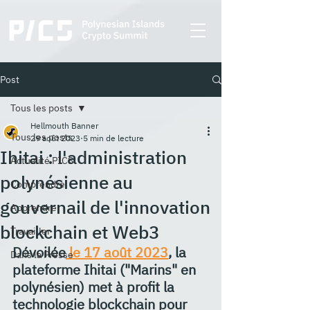
Post
Tous les posts
Hellmouth Banner
Tous les posts
29 août 2023
5 min de lecture
Ihitai : l'administration
Actualité PICS
polynésienne au
Comprendre
gouvernail de l'innovation
Apprendre
blockchain et Web3
Travailler
Dévoilée
 le 17 août 2023
, la 
Dans la Presse
plateforme Ihitai ("Marins" en 
polynésien) met à profit la 
technologie blockchain pour 