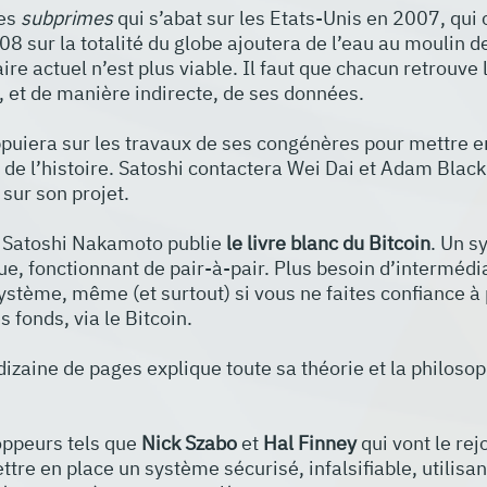
es 
subprimes 
qui s’abat sur les Etats-Unis en 2007, qui 
8 sur la totalité du globe ajoutera de l’eau au moulin d
ire actuel n’est plus viable. Il faut que chacun retrouve l
, et de manière indirecte, de ses données.
appuiera sur les travaux de ses congénères pour mettre en
de l’histoire. Satoshi contactera Wei Dai et Adam Black 
sur son projet.
 Satoshi Nakamoto publie 
le livre blanc du Bitcoin
. Un s
e, fonctionnant de pair-à-pair. Plus besoin d’intermédia
ystème, même (et surtout) si vous ne faites confiance à
 fonds, via le Bitcoin.
dizaine de pages explique toute sa théorie et la philosop
ppeurs tels que 
Nick Szabo
 et 
Hal Finney
 qui vont le rej
ttre en place un système sécurisé, infalsifiable, utilisan