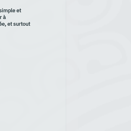
simple et 
r à 
e, et surtout 