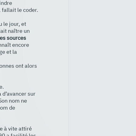
indre 
 fallait le coder.
le jour, et 
ait naître un 
es sources 
onnaît encore 
e et la 
onnes ont alors 
e. 
a d’avancer sur 
 Son nom ne 
nom de 
 à vite attiré 
 a facilité les 