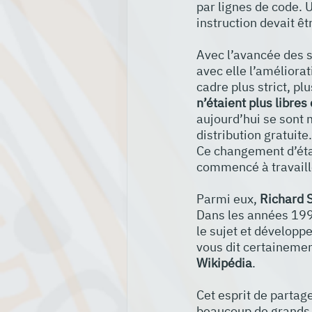
par lignes de code. U
instruction devait êtr
Avec l’avancée des s
avec elle l’améliorat
cadre plus strict, pl
n’étaient plus libres
aujourd’hui se sont m
distribution gratuite.
Ce changement d’état
commencé à travaille
Parmi eux, 
Richard 
Dans les années 199
le sujet et développ
vous dit certainemen
Wikipédia
.
Cet esprit de partage,
beaucoup de grands e