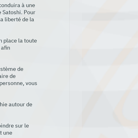
conduira à une 
e Satoshi. Pour 
a liberté de la 
 place la toute 
afin 
ystème de 
ire de 
 personne, vous 
hie autour de 
oindre sur le 
t une 