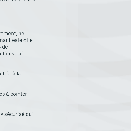
uvement, né 
manifeste « Le 
 de 
utions qui 
chée à la 
s à pointer 
» sécurisé qui 