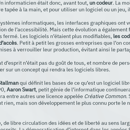
n informaticien était donc, avant tout, 
un codeur
. La mo
e tapée à la main, et pour utiliser un logiciel ou un jeu, il
ystèmes informatiques, les interfaces graphiques ont vu 
ion de l’accessibilité. Mais cette évolution a également f
us fermé. Les logiciels n’étaient plus modifiables, 
les cod
 d’accès
. Petit à petit les grosses entreprises que l’on c
ises à verrouiller leur production, évitant ainsi le partag
 d’esprit n’était pas du goût de tous, et nombre de pers
r sur un concept qui rendra les logiciels libres.
Stallman
 qui définit les bases de ce qu’est un logiciel libr
0, 
Aaron Swart
, petit génie de l’informatique continuer
era entre autres une licence appelée 
Créative Common
.
t rien, mais son développement le plus connu porte le 
 de libre circulation des idées et de liberté au sens large
sprits. La démocratisation d’internet dans les années 90