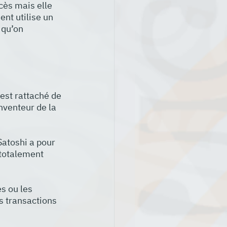
cès mais elle 
nt utilise un 
 qu’on 
est rattaché de 
nventeur de la 
atoshi a pour 
totalement 
s ou les 
s transactions 