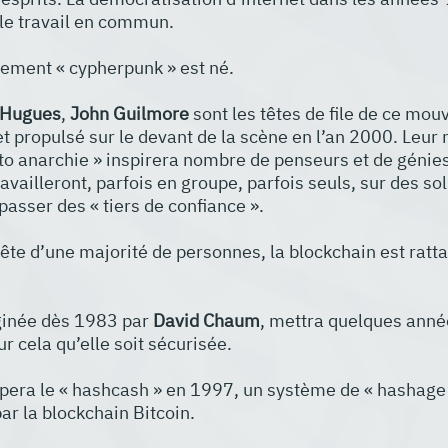
le travail en commun. 
uvement « cypherpunk » est né.
 Hugues
, 
John Guilmore
 sont les têtes de file de ce mo
t propulsé sur le devant de la scène en l’an 2000. Leur 
to anarchie » inspirera nombre de penseurs et de génies
ravailleront, parfois en groupe, parfois seuls, sur des sol
asser des « tiers de confiance ». 
tête d’une majorité de personnes, la blockchain est ratta
inée dès 1983 par 
David Chaum
, mettra quelques année
ur cela qu’elle soit sécurisée.
pera le « hashcash » en 1997, un système de « hashage 
par la blockchain Bitcoin.