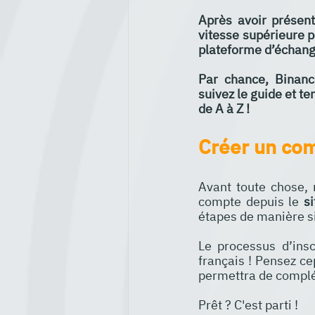
Après avoir présen
vitesse supérieure p
plateforme d’échang
Par chance, Binance
suivez le guide et te
de A à Z !
Créer un com
Avant toute chose, 
compte depuis le 
s
étapes de manière si
Le processus d’inscr
français ! Pensez c
permettra de complét
Prêt ? C'est parti !