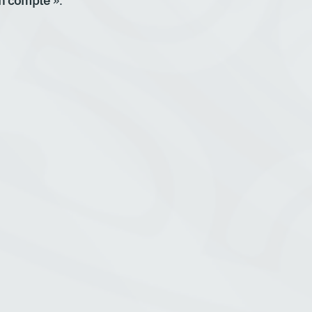
un compte
 ».