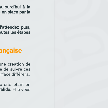
ujourd’hui à la 
en place par la 
attendez plus, 
outes les étapes 
ançaise
une création de 
le de suivre ces 
erface différera.
e site étant en 
valide
. Elle vous 