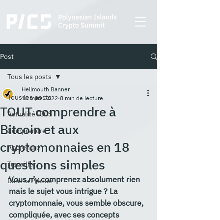
Post
Tous les posts
Hellmouth Banner
Tous les posts
10 mars 2022
8 min de lecture
TOUT comprendre à
Actualité PICS
Bitcoin et aux
Comprendre
cryptomonnaies en 18
Apprendre
questions simples
Travailler
Vous n’y comprenez absolument rien 
Dans la Presse
mais le sujet vous intrigue ? La 
cryptomonnaie, vous semble obscure, 
compliquée, avec ses concepts 