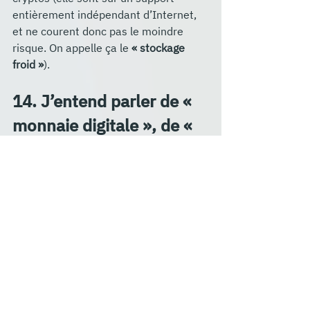
entièrement indépendant d’Internet, 
et ne courent donc pas le moindre 
risque. On appelle ça le 
« stockage 
froid »
).
14. J’entend parler de « 
monnaie digitale », de « 
cryptos », de « coins », 
de tokens », de « jetons 
»… C’est quoi la 
différence ?
Inutile de vous compliquer la vie pour 
le moment
. Tous ces termes renvoient 
aux même notions. Si vous le 