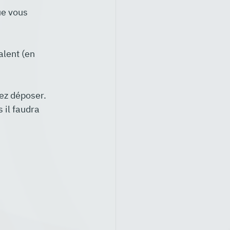
ue vous 
alent (en 
lez déposer.
s il faudra 