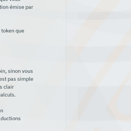
tion émise par 
e token que 
oin, sinon vous 
est pas simple 
 clair 
alculs.
n 
aductions 