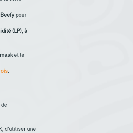
 Beefy pour 
ité (LP), à 
amask
 et le 
rois
.
 de 
 d'utiliser une 