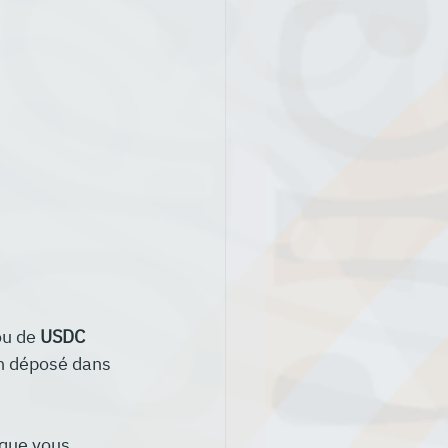
ou de 
USDC
n déposé dans 
 que vous 