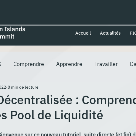
Accueil
Actualités
PI
S
Comprendre
Apprendre
Travailler
Da
022
8 min de lecture
Décentralisée : Comprend
les Pool de Liquidité
Bienvenue sur ce nouveau tutoriel, suite directe (et fin) d