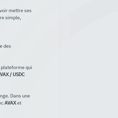
voir mettre ses 
re simple, 
re des 
e plateforme qui 
VAX / USDC
ange. Dans une 
ec 
AVAX
 et 