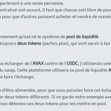
ppartenant à une seule personne.
ntralisé soit assuré, il faut que chacun soit libre de pou
n pour que d'autres puissent acheter et vendre de maniè
onnement qu'est né le système de 
pool de liquidité
.
 toujours 
deux tokens 
(parfois plus), qui vont servir à fai
ux échanger de l'
AVAX
 contre de l'
USDC
, j'utiliserais un
u swap. Cette plateforme utilisera sa pool de liquidité 
A
 faire l'échange.
in d'être alimentée, pour que vous puissiez faire cet éch
ser deux tokens différents. Si on garde notre exemple av
 vous déteniez ces deux tokens pour les mettre en pool. 