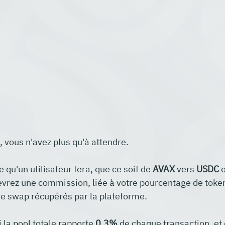
t, vous n'avez plus qu'à attendre. 
qu'un utilisateur fera, que ce soit de 
AVAX
 vers 
USDC
 
evrez une commission, liée à votre pourcentage de toke
s de swap récupérés par la plateforme.
 la pool totale rapporte 
0,3%
 de chaque transaction, et