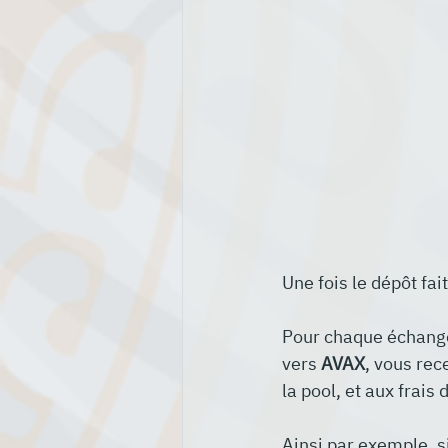
Une fois le dépôt fai
Pour chaque échange 
vers 
AVAX
, vous rec
la pool, et aux frai
Ainsi par exemple, si