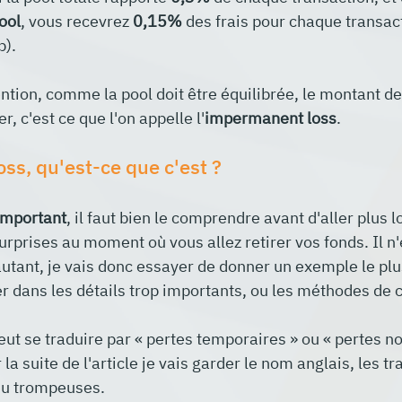
ool
, vous recevrez 
0,15%
 des frais pour chaque transac
p).
tention, comme la pool doit être équilibrée, le montant d
r, c'est ce que l'on appelle l'
impermanent loss
.
ss, qu'est-ce que c'est ?
 important
, il faut bien le comprendre avant d'aller plus l
urprises au moment où vous allez retirer vos fonds. Il n'
tant, je vais donc essayer de donner un exemple le plus
er dans les détails trop importants, ou les méthodes de c
eut se traduire par 
« 
pertes temporaires » ou 
« 
pertes no
a suite de l'article je vais garder le nom anglais, les tr
peu trompeuses.