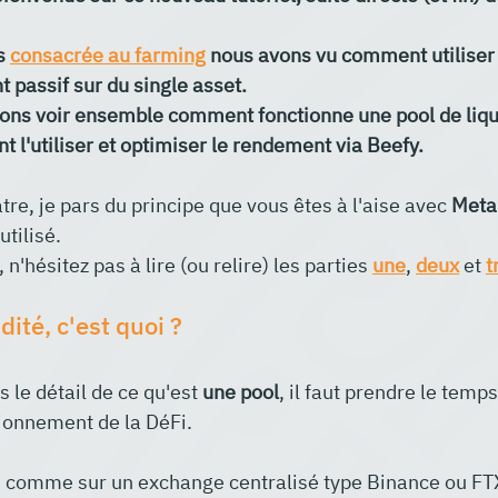
s 
consacrée au farming
 nous avons vu comment utiliser
 passif sur du single asset.
lons voir ensemble comment fonctionne une pool de liquid
t l'utiliser et optimiser le rendement via Beefy.
tre, je pars du principe que vous êtes à l'aise avec 
Met
tilisé.
, n'hésitez pas à lire (ou relire) les parties
une
, 
deux
 et 
t
dité, c'est quoi ?
 le détail de ce qu'est 
une pool
, il faut prendre le temps
ionnement de la DéFi.
n, comme sur un exchange centralisé type Binance ou FTX,